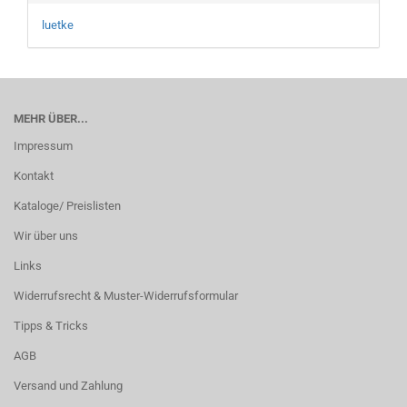
luetke
MEHR ÜBER...
Impressum
Kontakt
Kataloge/ Preislisten
Wir über uns
Links
Widerrufsrecht & Muster-Widerrufsformular
Tipps & Tricks
AGB
Versand und Zahlung