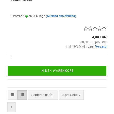
Lieferzeit:
ca. 3-4 Tage
(Ausland abweichend)
4,00 EUR
80,00 EUR pro Liter
inkl. 19% MwSt. zzgl.
Versand
IN DEN WARENKORB
Sortieren nach
pro Seite
Sortieren nach
8 pro Seite
1