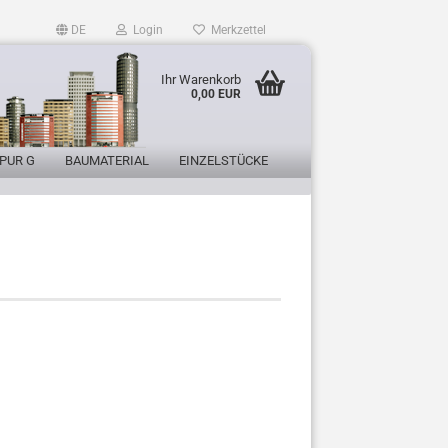
DE
Login
Merkzettel
Ihr Warenkorb
0,00 EUR
PUR G
BAUMATERIAL
EINZELSTÜCKE