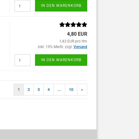
IN DEN WARENKORB
4,80 EUR
1,43 EUR pro lfm
inkl. 19% MwSt. zzgl.
Versand
IN DEN WARENKORB
1
2
3
4
...
10
»