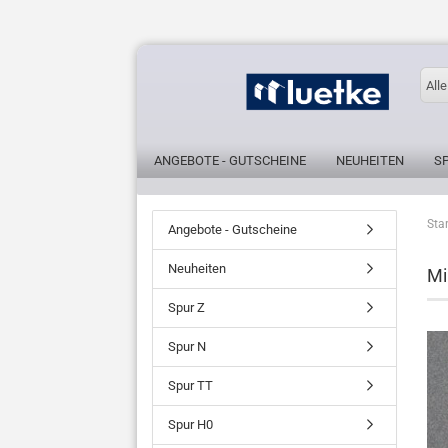
Alle
ANGEBOTE - GUTSCHEINE
NEUHEITEN
S
Star
Angebote - Gutscheine
Neuheiten
Mi
Spur Z
Spur N
Spur TT
Spur H0