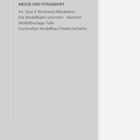
MESSE UND STRANDORT
Int. Spur Z Weekend Altenbeken
Die Modellbahn und mehr - Münster
Modellbautage Tulln
Faszination Modellbau Friedrichshafen