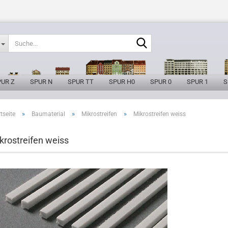
Suche...
PUR Z
SPUR N
SPUR TT
SPUR H0
SPUR 0
SPUR 1
S
»
»
»
tseite
Baumaterial
Mikrostreifen
Mikrostreifen weiss
krostreifen weiss