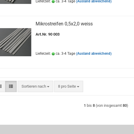
Lieferzeit:
ca. 3-4 Tage
(Ausland abweichend)
Mikrostreifen 0,5x2,0 weiss
Art.Nr. 90 003
Lieferzeit:
ca. 3-4 Tage
(Ausland abweichend)
Sortieren nach
pro Seite
Sortieren nach
8 pro Seite
1
bis
8
(von insgesamt
80
)