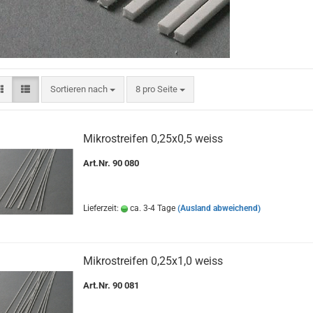
Sortieren nach
pro Seite
Sortieren nach
8 pro Seite
Mikrostreifen 0,25x0,5 weiss
Art.Nr. 90 080
Lieferzeit:
ca. 3-4 Tage
(Ausland abweichend)
Mikrostreifen 0,25x1,0 weiss
Art.Nr. 90 081