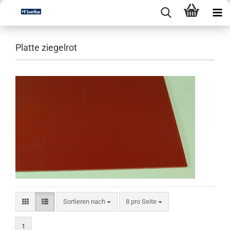
Platte ziegelrot
Sortieren nach
pro Seite
Sortieren nach
8 pro Seite
1