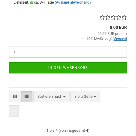
Lieferzeit:
ca. 3-4 Tage
(Ausland abweichend)
8,00 EUR
66,67 EUR pro qm
inkl. 19% MwSt. zzgl.
Versand
IN DEN WARENKORB
Sortieren nach
pro Seite
Sortieren nach
8 pro Seite
1
1
bis
4
(von insgesamt
4
)