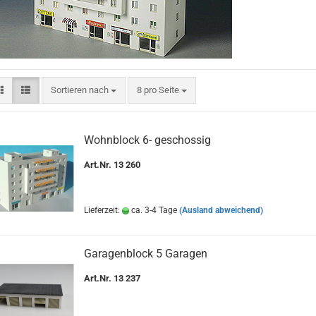
Sortieren nach
pro Seite
Sortieren nach
8 pro Seite
Wohnblock 6- geschossig
Art.Nr. 13 260
Lieferzeit:
ca. 3-4 Tage
(Ausland abweichend)
Garagenblock 5 Garagen
Art.Nr. 13 237