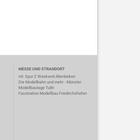
MESSE UND STRANDORT
Int. Spur Z Weekend Altenbeken
Die Modellbahn und mehr - Münster
Modellbautage Tulln
Faszination Modellbau Friedrichshafen