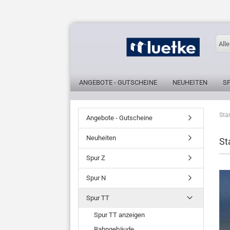
Alle
ANGEBOTE - GUTSCHEINE
NEUHEITEN
S
Star
Angebote - Gutscheine
Neuheiten
St
Spur Z
Spur N
Spur TT
Spur TT anzeigen
Bahngebäude