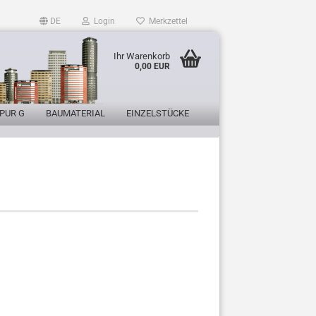
DE
Login
Merkzettel
Ihr Warenkorb
0,00 EUR
PUR G
BAUMATERIAL
EINZELSTÜCKE