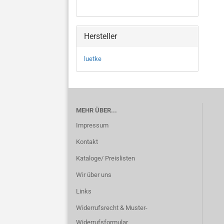
Hersteller
luetke
MEHR ÜBER...
Impressum
Kontakt
Kataloge/ Preislisten
Wir über uns
Links
Widerrufsrecht & Muster-
Widerrufsformular