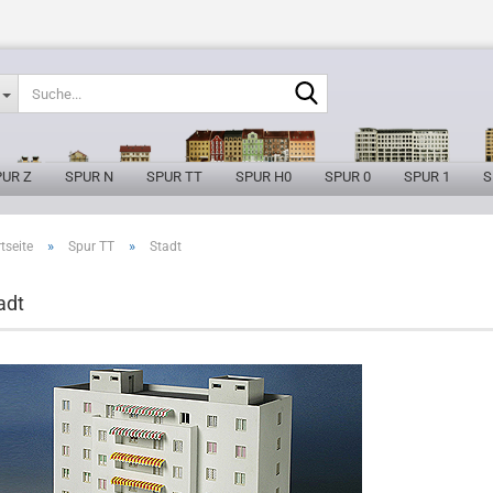
Suche...
PUR Z
SPUR N
SPUR TT
SPUR H0
SPUR 0
SPUR 1
S
»
»
tseite
Spur TT
Stadt
adt