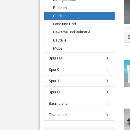
Brücken
Stadt
Land und Dorf
Gewerbe und Industrie
Bauteile
Möbel
Spur H0
Spur 0
Spur 1
Spur G
Baumaterial
Einzelstücke