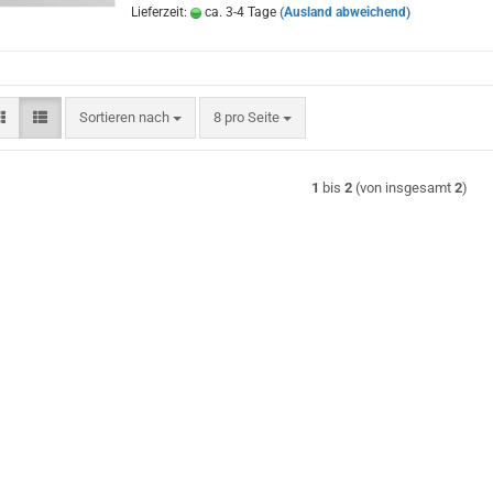
Lieferzeit:
ca. 3-4 Tage
(Ausland abweichend)
Sortieren nach
pro Seite
Sortieren nach
8 pro Seite
1
bis
2
(von insgesamt
2
)