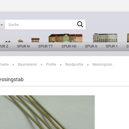
Suche...
PUR Z
SPUR N
SPUR TT
SPUR H0
SPUR 0
SPUR 1
S
»
»
»
»
tseite
Baumaterial
Profile
Rundprofile
Messingstab
ssingstab