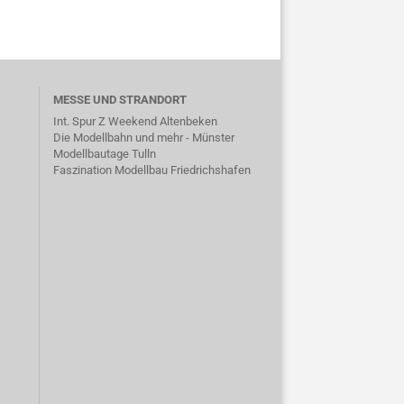
MESSE UND STRANDORT
Int. Spur Z Weekend Altenbeken
Die Modellbahn und mehr - Münster
Modellbautage Tulln
Faszination Modellbau Friedrichshafen