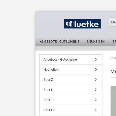
Alle
ANGEBOTE - GUTSCHEINE
NEUHEITEN
S
Star
Angebote - Gutscheine
Neuheiten
Me
Spur Z
Spur N
Spur TT
Spur H0