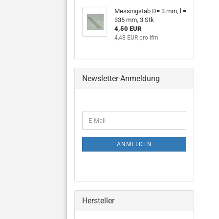
Messingstab D= 3 mm, l =
335 mm, 3 Stk
4,50 EUR
4,48 EUR pro lfm
Newsletter-Anmeldung
WEITER
E-
ZUR
Mail
NEWSLETTER-
ANMELDUNG
ANMELDEN
Hersteller