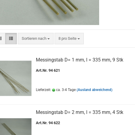
Sortieren nach
pro Seite
Sortieren nach
8 pro Seite
Messingstab D= 1 mm, l = 335 mm, 9 Stk
Art.Nr. 94 621
Lieferzeit:
ca. 3-4 Tage
(Ausland abweichend)
Messingstab D= 2 mm, l = 335 mm, 4 Stk
Art.Nr. 94 622