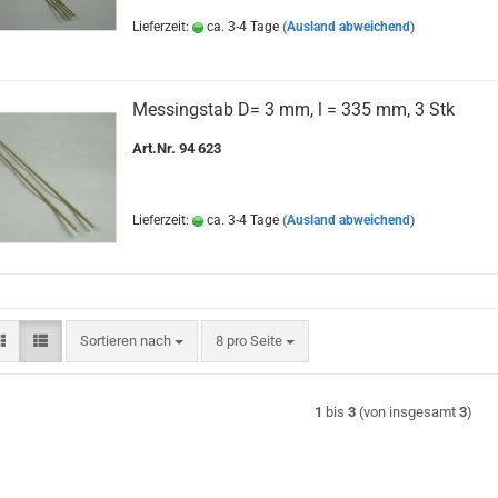
Lieferzeit:
ca. 3-4 Tage
(Ausland abweichend)
Messingstab D= 3 mm, l = 335 mm, 3 Stk
Art.Nr. 94 623
Lieferzeit:
ca. 3-4 Tage
(Ausland abweichend)
Sortieren nach
pro Seite
Sortieren nach
8 pro Seite
1
bis
3
(von insgesamt
3
)