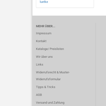
luetke
MEHR ÜBER...
Impressum
Kontakt
Kataloge/ Preislisten
Wir über uns
Links
Widerrufsrecht & Muster-
Widerrufsformular
Tipps & Tricks
AGB
Versand und Zahlung