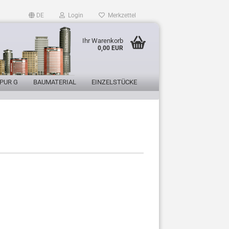
DE
Login
Merkzettel
Ihr Warenkorb
0,00 EUR
PUR G
BAUMATERIAL
EINZELSTÜCKE