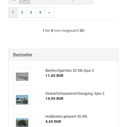
1
2
3
4
»
1
bis
8
(von insgesamt
25
)
Bestseller
Biertischgarnitur 20 Stk.Spur Z
11,65 EUR
Gewächshauseinrichtungung, Spur Z
14,95 EUR
Holzkisten gelasert 50 Stk.
4,65 EUR