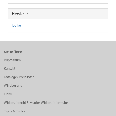
Hersteller
luetke
MEHR ÜBER...
Impressum
Kontakt
Kataloge/ Preislisten
Wir über uns
Links
Widerrufsrecht & Muster-Widerrufsformular
Tipps & Tricks