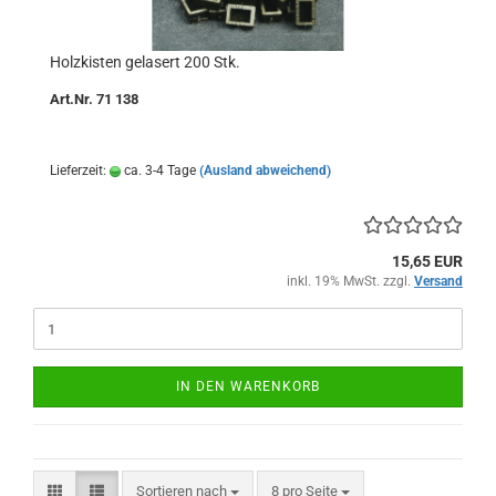
Holzkisten gelasert 200 Stk.
Art.Nr. 71 138
Lieferzeit:
ca. 3-4 Tage
(Ausland abweichend)
15,65 EUR
inkl. 19% MwSt. zzgl.
Versand
IN DEN WARENKORB
Sortieren nach
pro Seite
Sortieren nach
8 pro Seite