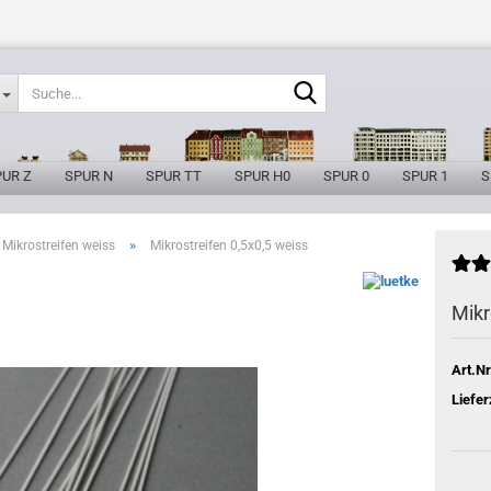
Suche...
PUR Z
SPUR N
SPUR TT
SPUR H0
SPUR 0
SPUR 1
S
»
Mikrostreifen weiss
Mikrostreifen 0,5x0,5 weiss
Mikr
Art.Nr
Liefer