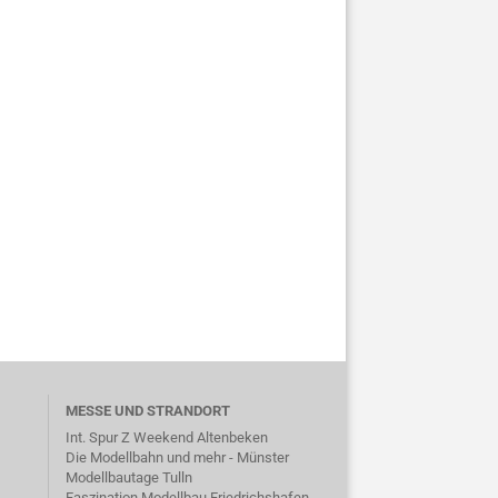
MESSE UND STRANDORT
Int. Spur Z Weekend Altenbeken
Die Modellbahn und mehr - Münster
Modellbautage Tulln
Faszination Modellbau Friedrichshafen