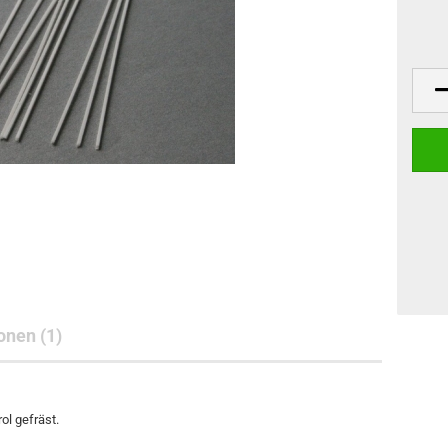
nen (1)
l gefräst.