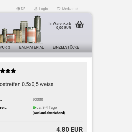
DE
Login
Merkzettel
Ihr Warenkorb
0,00 EUR
PUR G
BAUMATERIAL
EINZELSTÜCKE
ostreifen 0,5x0,5 weiss
.:
90000
zeit:
ca. 3-4 Tage
(Ausland abweichend)
4,80 EUR