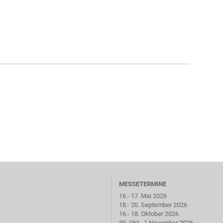
MESSETERMINE
16.- 17. Mai 2026
18.- 20. September 2026
16.- 18. Oktober 2026
30. Okt.- 1 November 2026