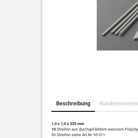
Beschreibung
Kundenrezensio
1,0 x 1,0 x 335 mm
10
Streifen aus durchgefärbtem weissem Polystyro
50 Streifen siehe Art.Nr. 95 011