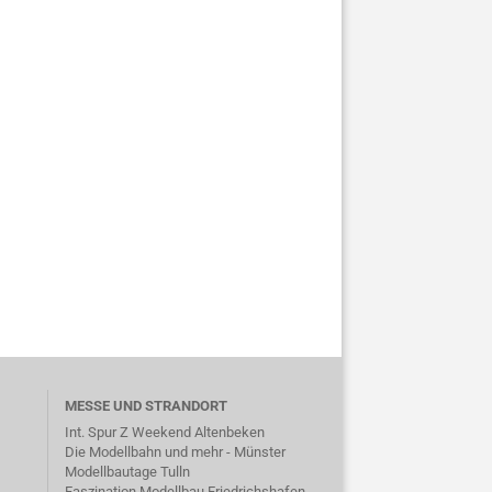
MESSE UND STRANDORT
Int. Spur Z Weekend Altenbeken
Die Modellbahn und mehr - Münster
Modellbautage Tulln
Faszination Modellbau Friedrichshafen