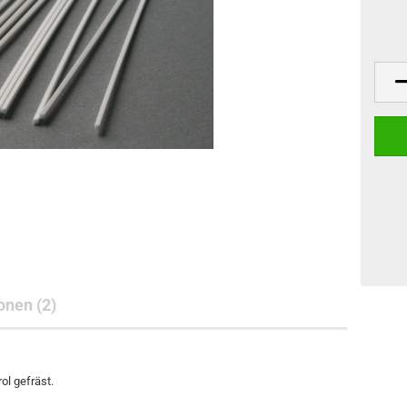
nen (2)
l gefräst.