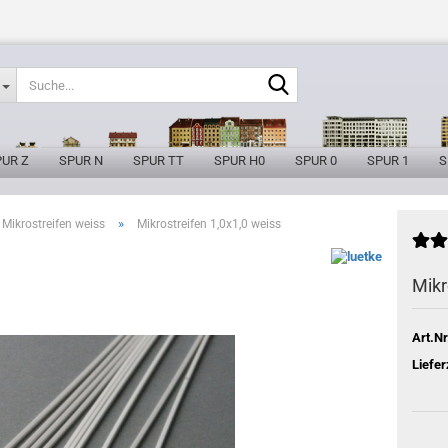
Suche...
PUR Z
SPUR N
SPUR TT
SPUR H0
SPUR 0
SPUR 1
S
»
Mikrostreifen weiss
Mikrostreifen 1,0x1,0 weiss
Mikr
Art.Nr
Liefer