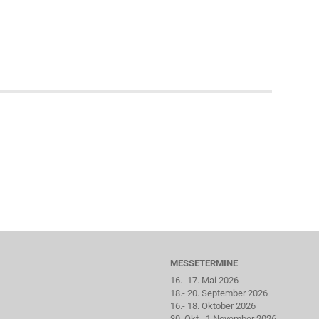
MESSETERMINE
16.- 17. Mai 2026
18.- 20. September 2026
16.- 18. Oktober 2026
30. Okt.- 1 November 2026