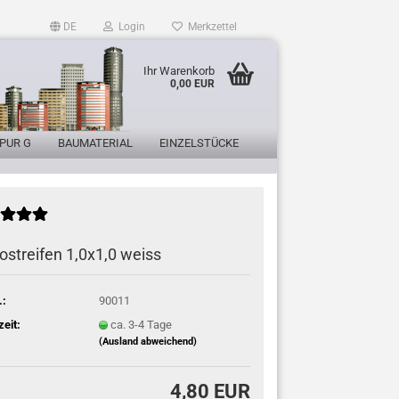
DE
Login
Merkzettel
Ihr Warenkorb
0,00 EUR
PUR G
BAUMATERIAL
EINZELSTÜCKE
ostreifen 1,0x1,0 weiss
.:
90011
zeit:
ca. 3-4 Tage
(Ausland abweichend)
4,80 EUR