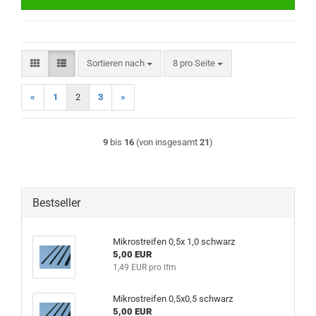
Sortieren nach
pro Seite
Sortieren nach
8 pro Seite
«
1
2
3
»
9
bis
16
(von insgesamt
21
)
Bestseller
Mikrostreifen 0,5x 1,0 schwarz
5,00 EUR
1,49 EUR pro lfm
Mikrostreifen 0,5x0,5 schwarz
5,00 EUR