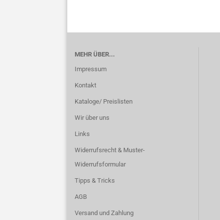
MEHR ÜBER...
Impressum
Kontakt
Kataloge/ Preislisten
Wir über uns
Links
Widerrufsrecht & Muster-
Widerrufsformular
Tipps & Tricks
AGB
Versand und Zahlung