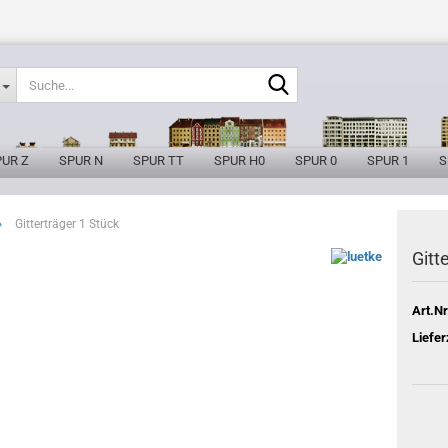
Suche...
PUR Z
SPUR N
SPUR TT
SPUR H0
SPUR 0
SPUR 1
S
»
Gitterträger 1 Stück
Gitt
Art.Nr
Liefer