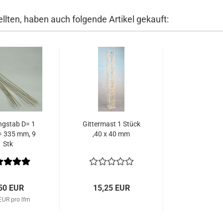
llten, haben auch folgende Artikel gekauft:
ngstab D= 1
Gittermast 1 Stück
= 335 mm, 9
,40 x 40 mm
Stk
50 EUR
15,25 EUR
EUR pro lfm