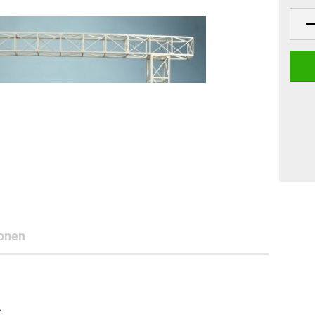
onen
.