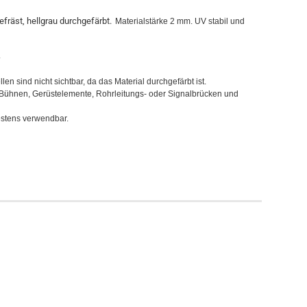
gefräst, hellgrau durchgefärbt.
Materialstärke 2 mm. UV stabil und
.
en sind nicht sichtbar, da das Material durchgefärbt ist.
r Bühnen, Gerüstelemente, Rohrleitungs- oder Signalbrücken und
estens verwendbar.