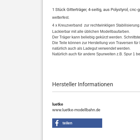
1 Stück Gitterträger, 4-seitig, aus Polystyrol, cnc-
wetterfest.
4 x Kreuzverband zur rechtwinkligen Stabilisierung
Lackierbar mit alle üblichen Modellbaufarben.
Der Träger kann beliebig gekürzt werden. Schnittstell
Die Teile können zur Herstellung von Traversen fü
natürlich auch als Ladegut verwendet werden.
Natürlich auch für andere Spurweiten z.B. Spur 1 b
Hersteller Informationen
luetke
www.luetke-modellbahn.de
teilen