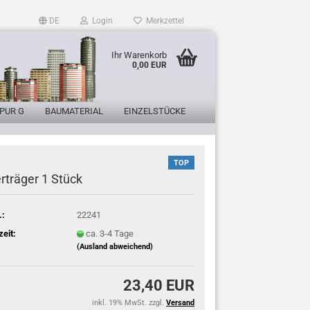
DE
Login
Merkzettel
Ihr Warenkorb
0,00 EUR
PUR G
BAUMATERIAL
EINZELSTÜCKE
TOP
erträger 1 Stück
.:
22241
zeit:
ca. 3-4 Tage
(Ausland abweichend)
23,40 EUR
inkl. 19% MwSt. zzgl.
Versand