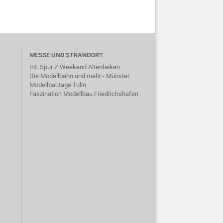
MESSE UND STRANDORT
Int. Spur Z Weekend Altenbeken
Die Modellbahn und mehr - Münster
Modellbautage Tulln
Faszination Modellbau Friedrichshafen