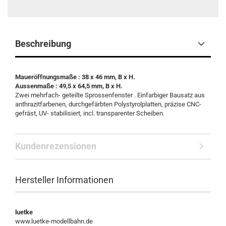
Beschreibung
Maueröffnungsmaße : 38 x 46 mm, B x H.
Aussenmaße : 49,5 x 64,5 mm, B x H.
Zwei mehrfach- geteilte Sprossenfenster . Einfarbiger Bausatz aus
anthrazitfarbenen, durchgefärbten Polystyrolplatten, präzise CNC-
gefräst, UV- stabilisiert, incl. transparenter Scheiben.
Kundenrezensionen
Hersteller Informationen
luetke
www.luetke-modellbahn.de