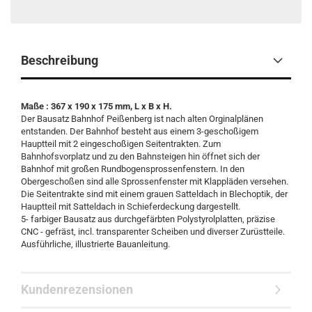
Beschreibung
Maße : 367 x 190 x 175 mm, L x B x H.
Der Bausatz Bahnhof Peißenberg ist nach alten Orginalplänen
entstanden. Der Bahnhof besteht aus einem 3-geschoßigem
Hauptteil mit 2 eingeschoßigen Seitentrakten. Zum
Bahnhofsvorplatz und zu den Bahnsteigen hin öffnet sich der
Bahnhof mit großen Rundbogensprossenfenstern. In den
Obergeschoßen sind alle Sprossenfenster mit Klappläden versehen.
Die Seitentrakte sind mit einem grauen Satteldach in Blechoptik, der
Hauptteil mit Satteldach in Schieferdeckung dargestellt.
5- farbiger Bausatz aus durchgefärbten Polystyrolplatten, präzise
CNC - gefräst, incl. transparenter Scheiben und diverser Zurüstteile.
Ausführliche, illustrierte Bauanleitung.
Kundenrezensionen