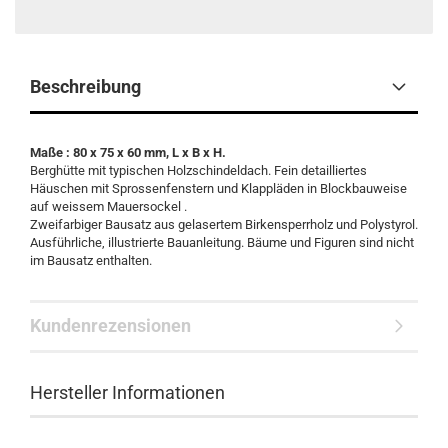
Beschreibung
Maße : 80 x 75 x 60 mm, L x B x H.
Berghütte mit typischen Holzschindeldach. Fein detailliertes
Häuschen mit Sprossenfenstern und Klappläden in Blockbauweise
auf weissem Mauersockel .
Zweifarbiger Bausatz aus gelasertem Birkensperrholz und Polystyrol.
Ausführliche, illustrierte Bauanleitung. Bäume und Figuren sind nicht
im Bausatz enthalten.
Kundenrezensionen
Hersteller Informationen