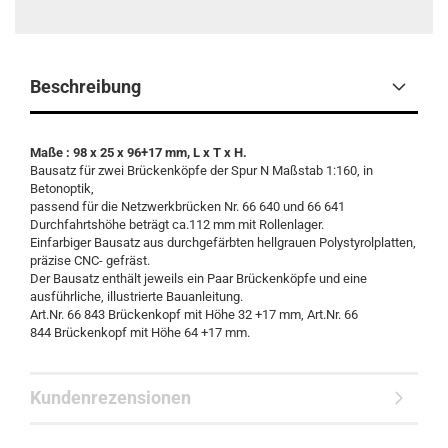
Beschreibung
Maße : 98 x 25 x 96+17 mm, L x T x H.
Bausatz für zwei Brückenköpfe der Spur N Maßstab 1:160, in
Betonoptik,
passend für die Netzwerkbrücken Nr. 66 640 und 66 641
Durchfahrtshöhe beträgt ca.112 mm mit Rollenlager.
Einfarbiger Bausatz aus durchgefärbten hellgrauen Polystyrolplatten,
präzise CNC- gefräst.
Der Bausatz enthält jeweils ein Paar Brückenköpfe und eine
ausführliche, illustrierte Bauanleitung.
Art.Nr. 66 843 Brückenkopf mit Höhe 32 +17 mm, Art.Nr. 66
844 Brückenkopf mit Höhe 64 +17 mm.
Kundenrezensionen