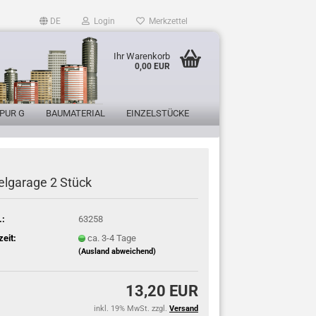
DE
Login
Merkzettel
Ihr Warenkorb
0,00 EUR
PUR G
BAUMATERIAL
EINZELSTÜCKE
elgarage 2 Stück
.:
63258
zeit:
ca. 3-4 Tage
(Ausland abweichend)
13,20 EUR
inkl. 19% MwSt. zzgl.
Versand