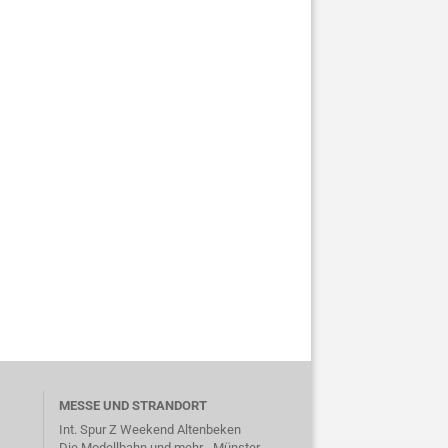
MESSE UND STRANDORT
Int. Spur Z Weekend Altenbeken
Die Modellbahn und mehr - Münster