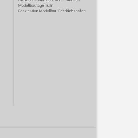
Modellbautage Tulln
Faszination Modellbau Friedrichshafen