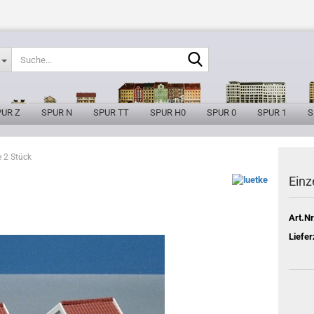
Suche...
PUR Z
SPUR N
SPUR TT
SPUR H0
SPUR 0
SPUR 1
S
 2 Stück
Einz
Art.Nr
Liefer