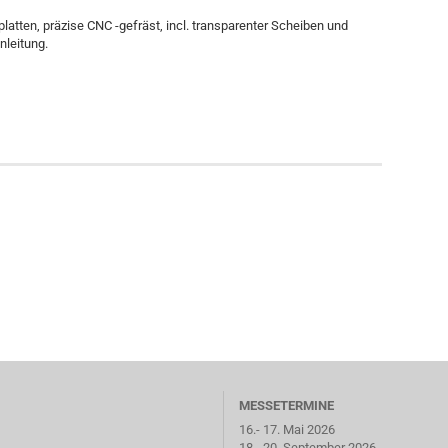
latten, präzise CNC -gefräst, incl. transparenter Scheiben und
anleitung.
MESSETERMINE
16.- 17. Mai 2026
18.- 20. September 2026