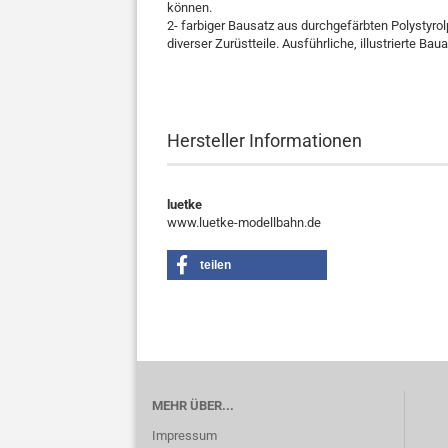
können.
2- farbiger Bausatz aus durchgefärbten Polystyrolp
diverser Zurüstteile. Ausführliche, illustrierte Bau
Hersteller Informationen
luetke
www.luetke-modellbahn.de
teilen
MEHR ÜBER...
Impressum