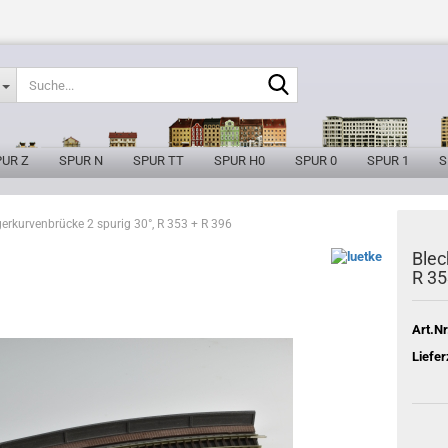
Suche...
PUR Z
SPUR N
SPUR TT
SPUR H0
SPUR 0
SPUR 1
S
gerkurvenbrücke 2 spurig 30°, R 353 + R 396
Blec
R 35
Art.Nr
Liefer