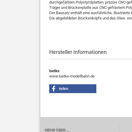
durchgefärbten Polystyrolplatten, präzise CNC-gef
Träger und Brückenplatte aus CNC gefrästem Polyst
Der Bausatz enthält eine ausführliche, illustrierte
Die abgebildeten Brückenköpfe und das Gleis sind
Hersteller Informationen
luetke
www.luetke-modellbahn.de
teilen
MEHR ÜBER...