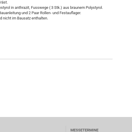
räst.
yrol in anthrazit, Fusswege ( 3 Stk.) aus braunem Polystyrol.
 Bauanleitung und 2 Paar Rollen- und Festauflager.
 nicht im Bausatz enthalten.
MESSETERMINE