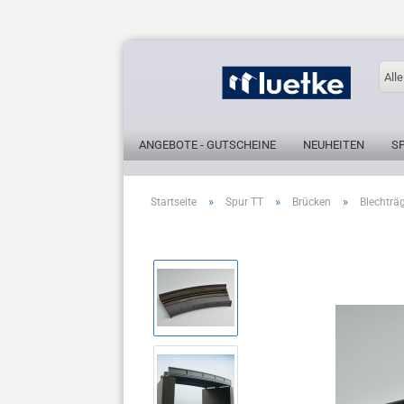
Alle
ANGEBOTE - GUTSCHEINE
NEUHEITEN
S
»
»
»
Startseite
Spur TT
Brücken
Blechträ