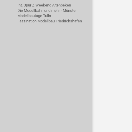
Int. Spur Z Weekend Altenbeken
Die Modellbahn und mehr - Münster
Modellbautage Tulln
Faszination Modellbau Friedrichshafen