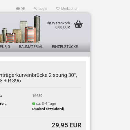
DE
Login
Merkzettel
Ihr Warenkorb
0,00 EUR
PUR G
BAUMATERIAL
EINZELSTÜCKE
hträgerkurvenbrücke 2 spurig 30°,
3 + R 396
.:
16689
zeit:
ca. 3-4 Tage
(Ausland abweichend)
29,95 EUR