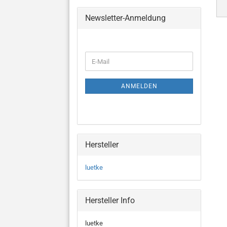
Newsletter-Anmeldung
WEITER
E-
ZUR
Mail
NEWSLETTER-
ANMELDUNG
ANMELDEN
Hersteller
luetke
Hersteller Info
luetke