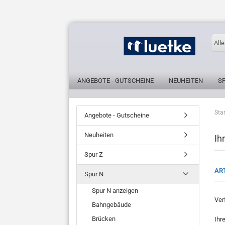
Alle
ANGEBOTE - GUTSCHEINE
NEUHEITEN
S
Star
Angebote - Gutscheine
Neuheiten
Ih
Spur Z
AR
Spur N
Spur N anzeigen
Ver
Bahngebäude
Brücken
Ihr