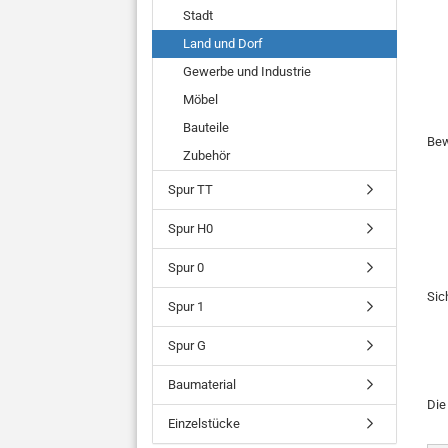
Stadt
Land und Dorf
Gewerbe und Industrie
Möbel
Bauteile
Bew
Zubehör
Spur TT
Spur H0
Spur 0
Sic
Spur 1
Spur G
Baumaterial
Di
Einzelstücke