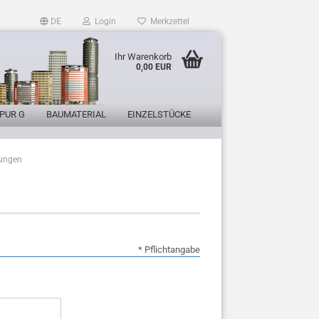
DE
Login
Merkzettel
Ihr Warenkorb
0,00 EUR
PUR G
BAUMATERIAL
EINZELSTÜCKE
ungen
* Pflichtangabe