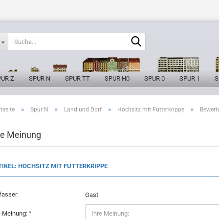
Suche...
PUR Z
SPUR N
SPUR TT
SPUR H0
SPUR 0
SPUR 1
S
»
»
»
»
tseite
Spur N
Land und Dorf
Hochsitz mit Futterkrippe
Bewert
re Meinung
TIKEL: HOCHSITZ MIT FUTTERKRIPPE
fasser:
Gast
e Meinung: