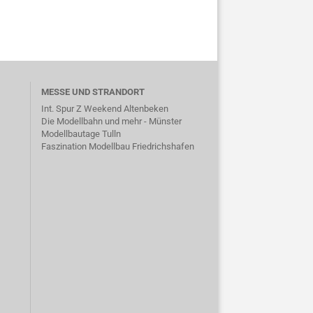
MESSE UND STRANDORT
Int. Spur Z Weekend Altenbeken
Die Modellbahn und mehr - Münster
Modellbautage Tulln
Faszination Modellbau Friedrichshafen