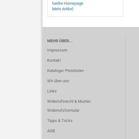
luetke Homepage
Mehr Artikel
MEHR ÜBER...
Impressum
Kontakt
Kataloge/ Preislisten
Wir über uns
Links
Widerrufsrecht & Muster-
Widerrufsformular
Tipps & Tricks
AGB