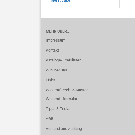
Mehr Artikel
MEHR ÜBER...
Impressum
Kontakt
Kataloge/ Preislisten
Wir über uns
Links
Widerrufsrecht & Muster-
Widerrufsformular
Tipps & Tricks
AGB
Versand und Zahlung