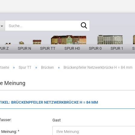
Suche...
PUR Z
SPUR N
SPUR TT
SPUR H0
SPUR 0
SPUR 1
S
»
»
»
tseite
Spur TT
Brücken
Brückenpfeiler Netzwerkbrücke H = 84 mm
re Meinung
ARTIKEL: BRÜCKENPFEILER NETZWERKBRÜCKE H = 84 MM
fasser:
Gast
e Meinung: