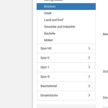
Brücken
Stadt
Land und Dorf
Gewerbe und Industrie
Bauteile
Bew
Möbel
Spur H0
Spur 0
Spur 1
Sic
Spur G
Baumaterial
Einzelstücke
Di