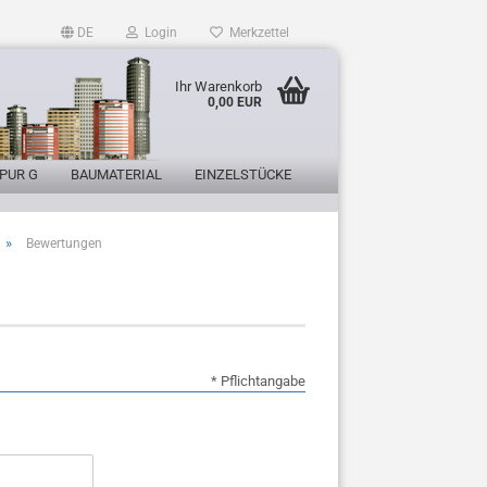
DE
Login
Merkzettel
Ihr Warenkorb
0,00 EUR
PUR G
BAUMATERIAL
EINZELSTÜCKE
»
Bewertungen
* Pflichtangabe