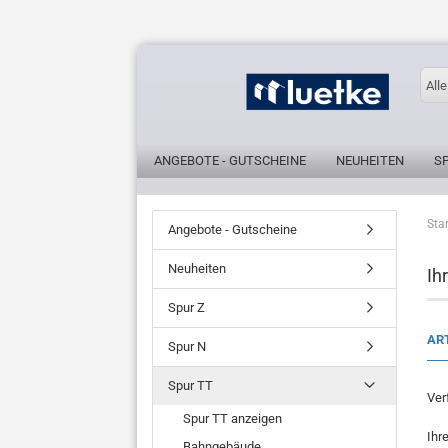
Alle
ANGEBOTE - GUTSCHEINE
NEUHEITEN
S
Star
Angebote - Gutscheine
Neuheiten
Ih
Spur Z
Spur N
Spur TT
Ver
Spur TT anzeigen
Ihr
Bahngebäude