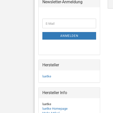
Newsletter-Anmeldung
WEITER
E-
ZUR
Mail
NEWSLETTER-
ANMELDUNG
ANMELDEN
Hersteller
luetke
Hersteller Info
luetke
luetke Homepage