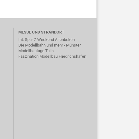
MESSE UND STRANDORT
Int. Spur Z Weekend Altenbeken
Die Modellbahn und mehr - Münster
Modellbautage Tulln
Faszination Modellbau Friedrichshafen