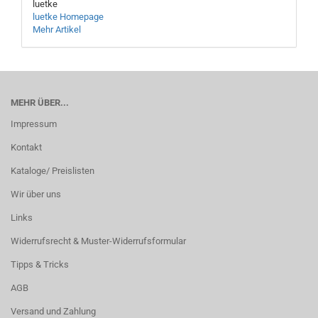
luetke
luetke Homepage
Mehr Artikel
MEHR ÜBER...
Impressum
Kontakt
Kataloge/ Preislisten
Wir über uns
Links
Widerrufsrecht & Muster-Widerrufsformular
Tipps & Tricks
AGB
Versand und Zahlung