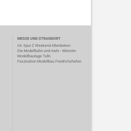
MESSE UND STRANDORT
Int. Spur Z Weekend Altenbeken
Die Modellbahn und mehr - Münster
Modellbautage Tulln
Faszination Modellbau Friedrichshafen