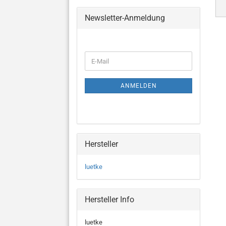
Newsletter-Anmeldung
WEITER
E-
ZUR
Mail
NEWSLETTER-
ANMELDUNG
ANMELDEN
Hersteller
luetke
Hersteller Info
luetke