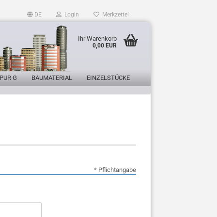
DE
Login
Merkzettel
Ihr Warenkorb
0,00 EUR
PUR G
BAUMATERIAL
EINZELSTÜCKE
* Pflichtangabe