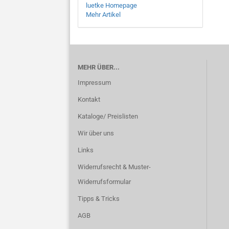
luetke Homepage
Mehr Artikel
MEHR ÜBER...
Impressum
Kontakt
Kataloge/ Preislisten
Wir über uns
Links
Widerrufsrecht & Muster-
Widerrufsformular
Tipps & Tricks
AGB