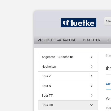
Alle
ANGEBOTE - GUTSCHEINE
NEUHEITEN
S
Star
Angebote - Gutscheine
Neuheiten
Ih
Spur Z
ART
Spur N
Spur TT
Ver
Spur H0
Ihr