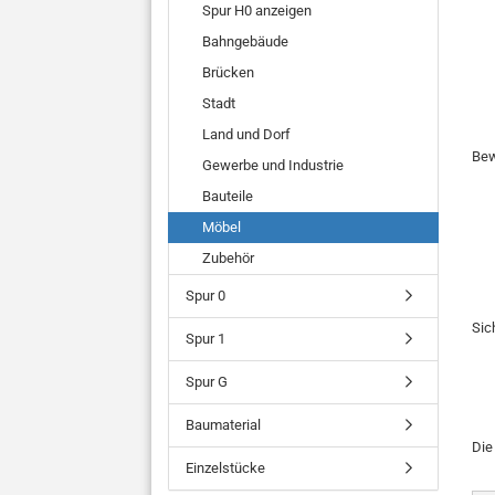
Spur H0 anzeigen
Bahngebäude
Brücken
Stadt
Land und Dorf
Bew
Gewerbe und Industrie
Bauteile
Möbel
Zubehör
Spur 0
Sic
Spur 1
Spur G
Baumaterial
Di
Einzelstücke