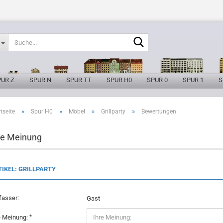
Suche...
PUR Z
SPUR N
SPUR TT
SPUR H0
SPUR 0
SPUR 1
S
»
»
»
»
tseite
Spur H0
Möbel
Grillparty
Bewertungen
re Meinung
IKEL: GRILLPARTY
fasser:
Gast
e Meinung: