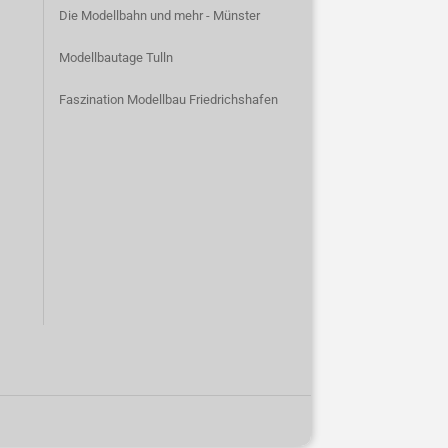
Die Modellbahn und mehr - Münster
Modellbautage Tulln
Faszination Modellbau Friedrichshafen