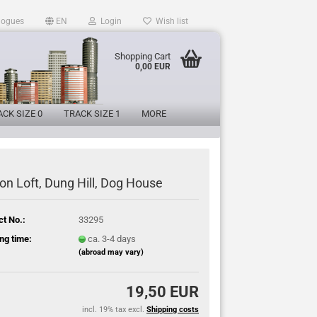
logues
EN
Login
Wish list
Shopping Cart
0,00 EUR
CK SIZE 0
TRACK SIZE 1
MORE
on Loft, Dung Hill, Dog House
ct No.:
33295
ng time:
ca. 3-4 days
(abroad may vary)
19,50 EUR
incl. 19% tax excl.
Shipping costs