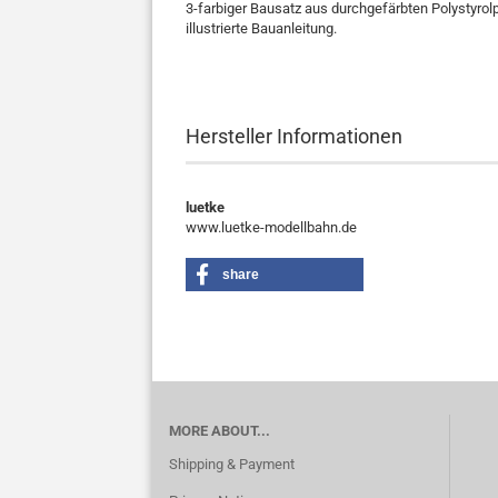
3-farbiger Bausatz aus durchgefärbten Polystyrolpl
illustrierte Bauanleitung.
Hersteller Informationen
luetke
www.luetke-modellbahn.de
share
MORE ABOUT...
Shipping & Payment