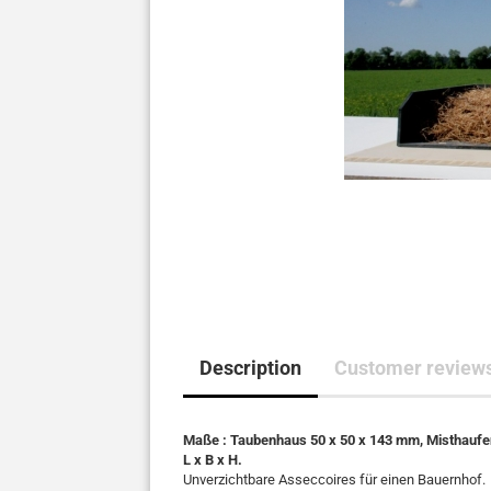
Description
Customer review
Maße : Taubenhaus 50 x 50 x 143 mm, Misthaufen 
L x B x H.
Unverzichtbare Asseccoires für einen Bauernhof.