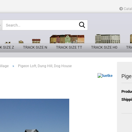
Cata
Search...
K SIZE Z
TRACK SIZE N
TRACK SIZE TT
TRACK SIZE H0
TRA
»
illage
Pigeon Loft, Dung Hill, Dog House
Pige
Produ
Shippi