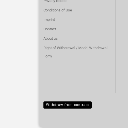
Privacy Notice
Conditions of Use
Imprint
Contact
About us
Right of Withdrawal / Model Withdrawal
Form
Withdraw from contract