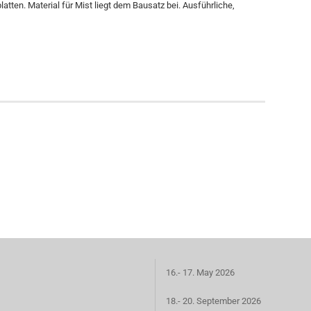
atten. Material für Mist liegt dem Bausatz bei. Ausführliche,
16.- 17. May 2026
18.- 20. September 2026