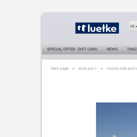
All
SPECIAL OFFER - GIFT CARD
NEWS
TRAC
»
»
Main page
track size 1
country side and v