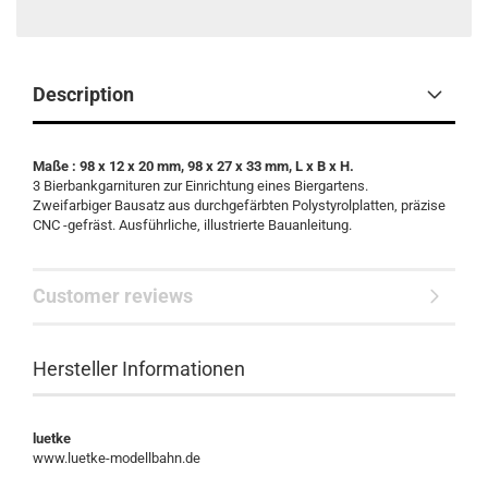
Description
Maße : 98 x 12 x 20 mm, 98 x 27 x 33 mm, L x B x H.
3 Bierbankgarnituren zur Einrichtung eines Biergartens.
Zweifarbiger Bausatz aus durchgefärbten Polystyrolplatten, präzise
CNC -gefräst. Ausführliche, illustrierte Bauanleitung.
Customer reviews
Hersteller Informationen
luetke
www.luetke-modellbahn.de