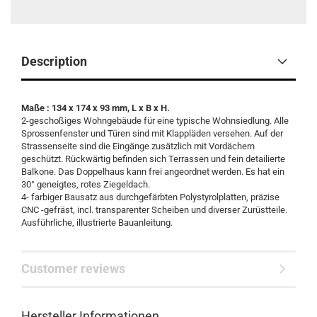
Description
Maße : 134 x 174 x 93 mm, L x B x H.
2-geschoßiges Wohngebäude für eine typische Wohnsiedlung. Alle
Sprossenfenster und Türen sind mit Klappläden versehen. Auf der
Strassenseite sind die Eingänge zusätzlich mit Vordächern
geschützt. Rückwärtig befinden sich Terrassen und fein detailierte
Balkone. Das Doppelhaus kann frei angeordnet werden. Es hat ein
30° geneigtes, rotes Ziegeldach.
4- farbiger Bausatz aus durchgefärbten Polystyrolplatten, präzise
CNC -gefräst, incl. transparenter Scheiben und diverser Zurüstteile.
Ausführliche, illustrierte Bauanleitung.
Customer reviews
Hersteller Informationen