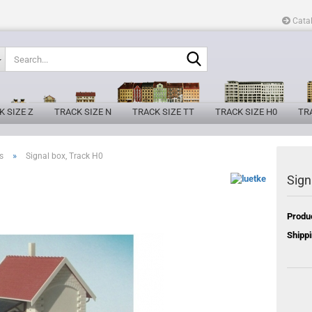
Cata
Search...
K SIZE Z
TRACK SIZE N
TRACK SIZE TT
TRACK SIZE H0
TRA
»
s
Signal box, Track H0
Sign
Produ
Shippi