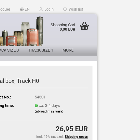
logues
EN
Login
Wish list
Shopping Cart
0,00 EUR
CK SIZE 0
TRACK SIZE 1
MORE
al box, Track H0
ct No.:
54501
ng time:
ca. 3-4 days
(abroad may vary)
26,95 EUR
incl. 19% tax excl.
Shipping costs