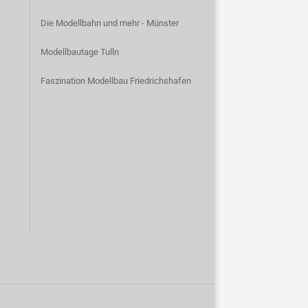
Die Modellbahn und mehr - Münster
Modellbautage Tulln
Faszination Modellbau Friedrichshafen