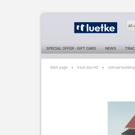
All
SPECIAL OFFER - GIFT CARD
NEWS
TRAC
»
»
Main page
track size H0
railroad building