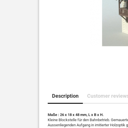
Description
Customer review
Maße : 26 x 18 x 48 mm, L x B x H.
Kleine Blockstelle für den Bahnbetrieb. Gemauert
Aussenliegenden Aufgang in imitierter Holzoptik g