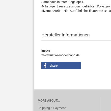
Satteldach in roter Ziegeloptik.
4- farbiger Bausatz aus durchgefärbten Polystyrolp
diverser Zurüstteile. Ausführliche, illustrierte Bau
Hersteller Informationen
luetke
www.luetke-modellbahn.de
share
MORE ABOUT...
Shipping & Payment