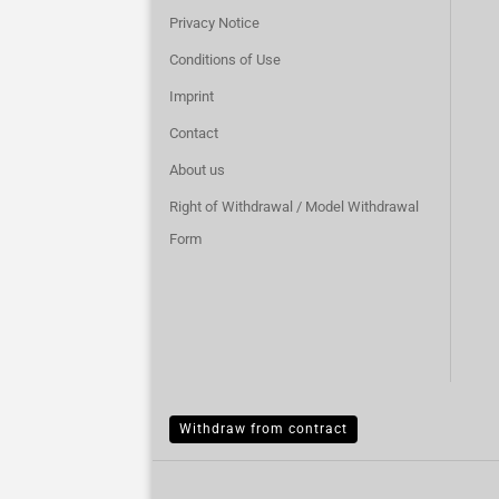
Privacy Notice
Conditions of Use
Imprint
Contact
About us
Right of Withdrawal / Model Withdrawal
Form
Withdraw from contract