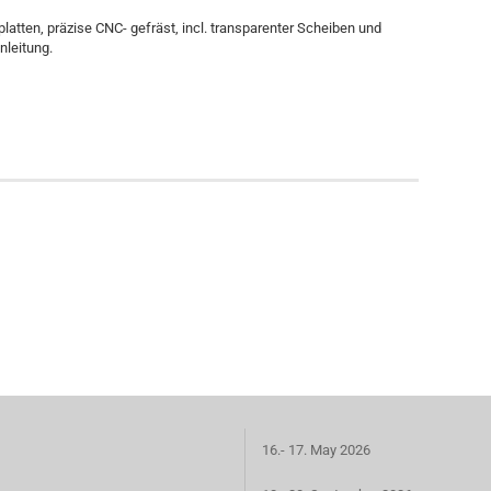
latten, präzise CNC- gefräst, incl. transparenter Scheiben und
anleitung.
16.- 17. May 2026