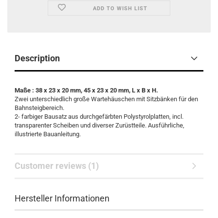
ADD TO WISH LIST
Description
Maße : 38 x 23 x 20 mm, 45 x 23 x 20 mm, L x B x H.
Zwei unterschiedlich große Wartehäuschen mit Sitzbänken für den
Bahnsteigbereich.
2- farbiger Bausatz aus durchgefärbten Polystyrolplatten, incl.
transparenter Scheiben und diverser Zurüstteile. Ausführliche,
illustrierte Bauanleitung.
Customer reviews (1)
Hersteller Informationen