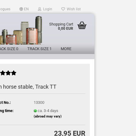
logues
EN
Login
Wish list
Shopping Cart
0,00 EUR
CK SIZE 0
TRACK SIZE 1
MORE
 horse stable, Track TT
ct No.:
13300
ng time:
ca. 3-4 days
(abroad may vary)
23,95 EUR