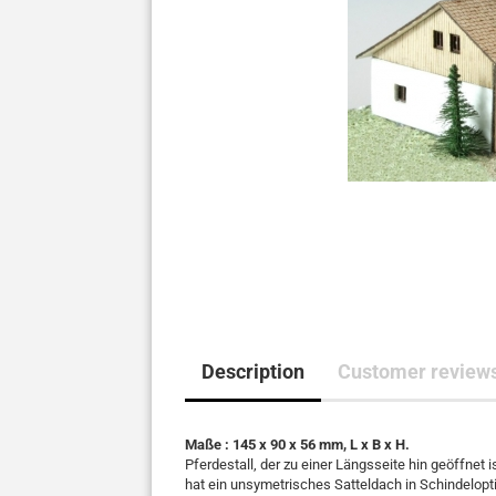
Description
Customer reviews
Maße : 145 x 90 x 56 mm, L x B x H.
Pferdestall, der zu einer Längsseite hin geöffnet 
hat ein unsymetrisches Satteldach in Schindelopti