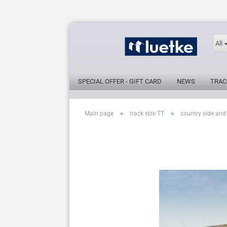
All
SPECIAL OFFER - GIFT CARD
NEWS
TRAC
»
»
Main page
track size TT
country side and 