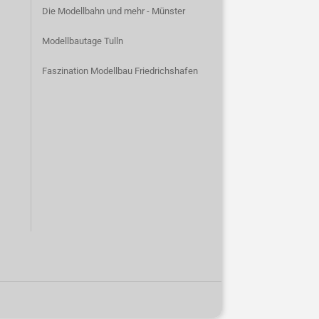
Die Modellbahn und mehr - Münster
Modellbautage Tulln
Faszination Modellbau Friedrichshafen