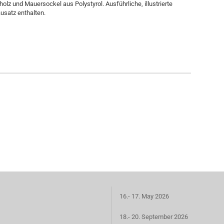
lz und Mauersockel aus Polystyrol. Ausführliche, illustrierte
usatz enthalten.
16.- 17. May 2026
18.- 20. September 2026