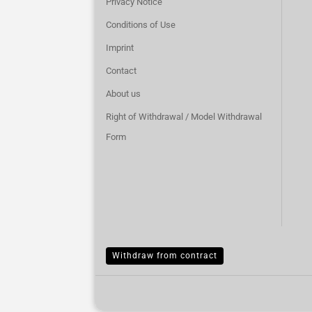
Privacy Notice
Conditions of Use
Imprint
Contact
About us
Right of Withdrawal / Model Withdrawal
Form
Withdraw from contract