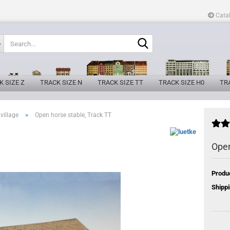
Cata
Search...
K SIZE Z
TRACK SIZE N
TRACK SIZE TT
TRACK SIZE H0
TRA
»
village
Open horse stable, Track TT
Open
Produ
Shippi