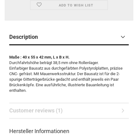
ADD TO WISH LIST
Description
Maße : 40 x 55 x 42 mm, L x B x H.
Durchfahrtshöhe beträgt 38,5 mm ohne Rollenlager.
Einfarbiger Bausatz aus durchgefärbten Polystyrolplatten, präzise
CNC- gefräst. Mit Mauerwerksstruktur. Der Bausatz ist für die 2-
spurige Gitterträgerbrücke gedacht und enthält jeweils ein Paar
Brückenköpfe. Eine ausführliche, illustrierte Bauanleitung ist
enthalten.
Customer reviews (1)
Hersteller Informationen