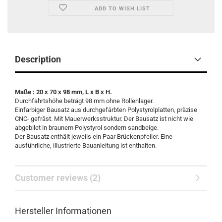
ADD TO WISH LIST
Description
Maße : 20 x 70 x 98 mm, L x B x H.
Durchfahrtshöhe beträgt 98 mm ohne Rollenlager.
Einfarbiger Bausatz aus durchgefärbten Polystyrolplatten, präzise
CNC- gefräst. Mit Mauerwerksstruktur. Der Bausatz ist nicht wie
abgebilet in braunem Polystyrol sondern sandbeige.
Der Bausatz enthält jeweils ein Paar Brückenpfeiler. Eine
ausführliche, illustrierte Bauanleitung ist enthalten.
Customer reviews (2)
Hersteller Informationen