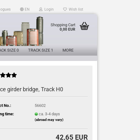
logues
EN
Login
Wish list
Shopping Cart
0,00 EUR
CK SIZE 0
TRACK SIZE 1
MORE
ice girder bridge, Track H0
ct No.:
56602
ng time:
ca. 3-4 days
(abroad may vary)
42,65 EUR