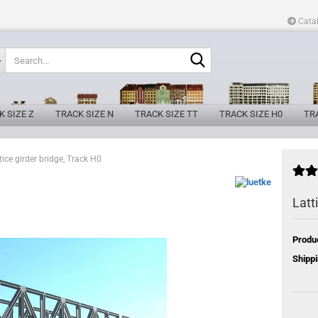
Cata
Search...
K SIZE Z
TRACK SIZE N
TRACK SIZE TT
TRACK SIZE H0
TRA
tice girder bridge, Track H0
Latt
Produ
Shippi