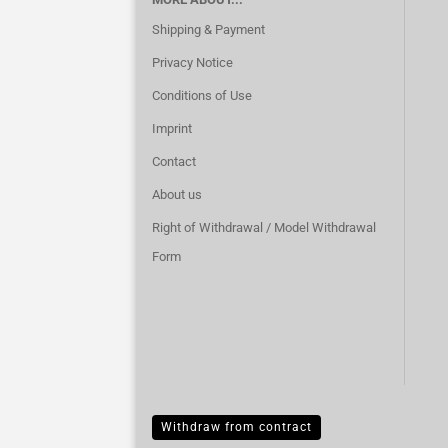
Shipping & Payment
Privacy Notice
Conditions of Use
Imprint
Contact
About us
Right of Withdrawal / Model Withdrawal
Form
Withdraw from contract