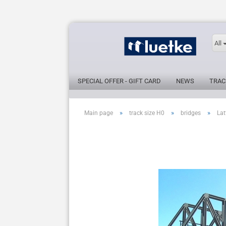
All
SPECIAL OFFER - GIFT CARD
NEWS
TRAC
»
»
»
Main page
track size H0
bridges
Lat