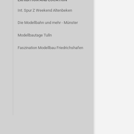
Int. Spur Z Weekend Altenbeken
Die Modellbahn und mehr - Münster
Modellbautage Tulln
Faszination Modellbau Friedrichshafen